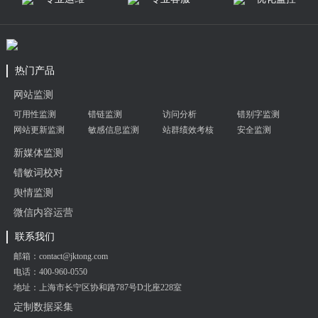
热门产品
网站监测
可用性监测
错链监测
访问分析
错别字监测
网站更新监测
敏感信息监测
站群绩效考核
安全监测
新媒体监测
错敏词校对
舆情监测
微信内容运营
联系我们
邮箱：contact@jktong.com
电话：400-960-0550
地址：上海市长宁区协和路787号D北座228室
定制数据采集