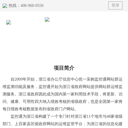
登录
热线：400-960-0550
首
产
榜
解
典
资
关
页
品
单
决
型
讯
于
方
案
动
我
项目简介
案
例
态
们
自2009年开始，浙江省办公厅信息中心统一采购监控通网站群运
维监测功能及服务，监控通开始为浙江省政府网站提供网站群运维监
测服务。浙江省政府因此成为国内第一家利用技术手段，将更新、访
问、健康、可用性四大纳入绩效考核的省级政府，也是全国第一家将
每日绩效考核数据发布到省政府门户网站。
监控通为浙江省构建了一个专门针对浙江省11个地市与48家省级
部门、上百家县区级政府网站的运维监管平台，为浙江省的信息化建