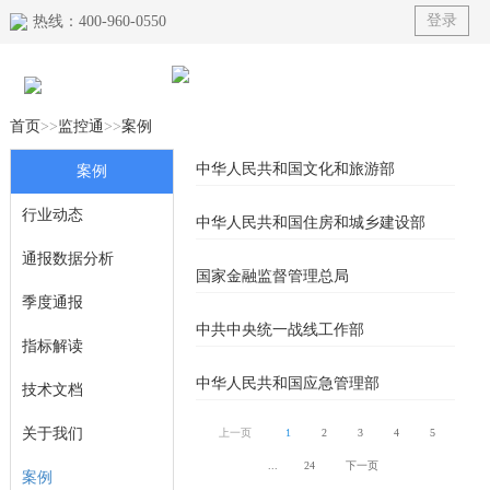
登录
热线：400-960-0550
首页
>>
监控通
>>
案例
首页
中华人民共和国文化和旅游部
案例
产品
行业动态
中华人民共和国住房和城乡建设部
榜单
通报数据分析
国家金融监督管理总局
解决方案
季度通报
中共中央统一战线工作部
指标解读
典型案例
中华人民共和国应急管理部
技术文档
资讯动态
关于我们
上一页
1
2
3
4
5
关于我们
...
24
下一页
案例