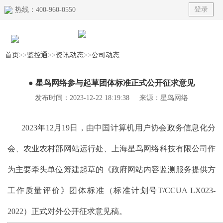
登录
热线：400-960-0550
首页
>>
监控通
>>
资讯动态
>>
公司动态
首页
● 星鸟网络参与起草团体标准正式公开征求意见
产品
发布时间：2023-12-22 18:19:38 来源：星鸟网络
榜单
2023年12月19日，由中国计算机用户协会政务信息化分
解决方案
会、农业农村部网站运行处、上海星鸟网络科技有限公司作
典型案例
为主要牵头单位筹建起草的《政府网站内容监测服务提供方
资讯动态
工作质量评价》团体标准（标准计划号T/CCUA LX023-
关于我们
2022）正式对外公开征求意见稿。