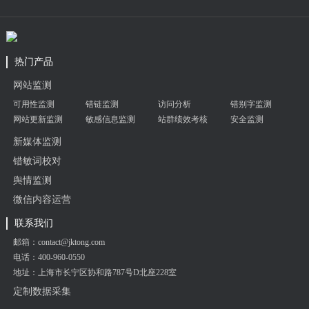
热门产品
网站监测
可用性监测
错链监测
访问分析
错别字监测
网站更新监测
敏感信息监测
站群绩效考核
安全监测
新媒体监测
错敏词校对
舆情监测
微信内容运营
联系我们
邮箱：contact@jktong.com
电话：400-960-0550
地址：上海市长宁区协和路787号D北座228室
定制数据采集