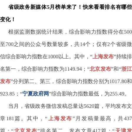
省级政务新媒体5
月
榜单来了！
快来看看排名有哪
变化！
根据监测数据统计结果，综合影响力指数得分在500
至700之间的公众号数量较多，共14个；仅有2个省级微
信综合影响力指数在1000以上。其中，“
上海发布
”持续排
名第一，综合影响力指数为1149.94；“
北京
发布
”和“
浙
发布
”分列第二、第三，综合影响力指数分别为1017.80
923.85；“
宁夏
政府网
”综合影响力指数最低，为255.49。
当月，省级政务微信发稿总量达5620篇，平均发布文
章181篇。其中，“
上海
发布
”月发稿量最高，共43
篇；
“
北京
发布
”
排名第二，发布文章417篇；“
天津