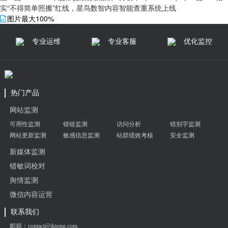
实“不得简单照搬”红线，星鸟数智内容智能查重系统上线
图片最大100%
专业运维
专业客服
优化监控
热门产品
网站监测
可用性监测
错链监测
访问分析
错别字监测
网站更新监测
敏感信息监测
站群绩效考核
安全监测
新媒体监测
错敏词校对
舆情监测
微信内容运营
联系我们
邮箱：contact@jktong.com