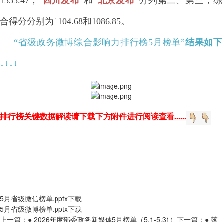
1355.47；
“
四川
发布
”和“
北京
发布
”分列第二、第三，
合得分分别为1104.68和1086.85。
“
省级政务微博综合影响力排行榜5月榜单
”
结果如
↓
↓
↓↓
排行榜关键数据解读请下载下方附件进行阅读
查看......
5月省级微信榜单.pptx
下载
5月省级微博榜单.pptx
下载
上一篇：
● 2026年度部委政务新媒体5月榜单（5.1-5.31）
下一篇：
● 落