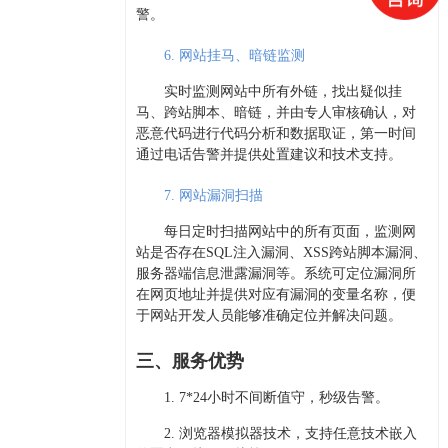
警。
6. 网站挂马、暗链监测
实时监测网站中所有外链，找出疑似挂
马、跨站脚本、暗链，并由专人审核确认，对
恶意代码进行代码分析和数据取证，第一时间
通过电话告警并提供处置建议和技术支持。
7. 网站漏洞扫描
每日定时扫描网站中的所有页面，监测网
站是否存在SQL注入漏洞、XSS跨站脚本漏洞、
服务器端信息泄露漏洞等。系统可定位漏洞所
在网页地址并提供对应有漏洞的变量名称，便
于网站开发人员能够准确定位并解决问题。
三、服务优势
1. 7*24小时不间断值守，秒级告警。
2. 浏览器模拟器技术，支持任意技术嵌入