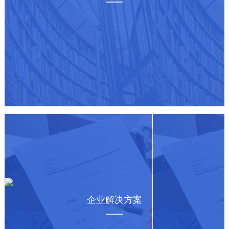
企业解决方案