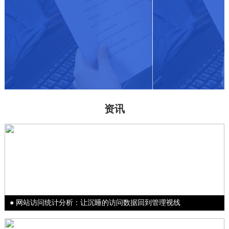
资讯
● 网站访问统计分析：让沉睡的访问数据回到管理视线