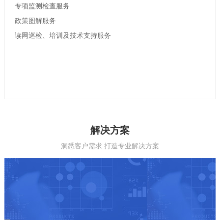
专项监测检查服务
政策图解服务
读网巡检、培训及技术支持服务
解决方案
洞悉客户需求 打造专业解决方案