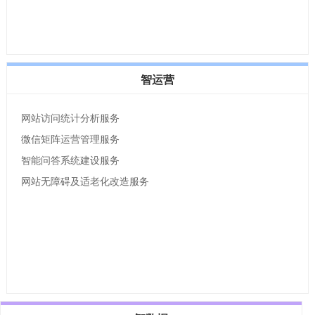
智运营
网站访问统计分析服务
微信矩阵运营管理服务
智能问答系统建设服务
网站无障碍及适老化改造服务